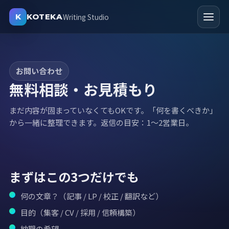
社
Writing Studio
K
KOTEKA
情
メニ
報
サ
ー
お問い合わせ
ビ
無料相談・お見積もり
ス
まだ内容が固まっていなくてもOKです。「何を書くべきか」
お
から一緒に整理できます。返信の目安：1〜2営業日。
問
い
合
わ
まずはこの3つだけでも
せ
何の文章？（記事 / LP / 校正 / 翻訳など）
目的（集客 / CV / 採用 / 信頼構築）
納期の希望